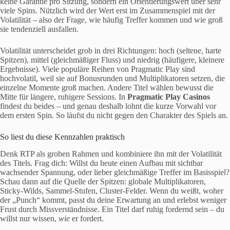
keine Garantie pro Sitzung, sondern ein Orientierungswert über sehr
viele Spins. Nützlich wird der Wert erst im Zusammenspiel mit der
Volatilität – also der Frage, wie häufig Treffer kommen und wie groß
sie tendenziell ausfallen.
Volatilität unterscheidet grob in drei Richtungen: hoch (seltene, harte
Spitzen), mittel (gleichmäßiger Fluss) und niedrig (häufigere, kleinere
Ergebnisse). Viele populäre Reihen von Pragmatic Play sind
hochvolatil, weil sie auf Bonusrunden und Multiplikatoren setzen, die
einzelne Momente groß machen. Andere Titel wählen bewusst die
Mitte für längere, ruhigere Sessions. In
Pragmatic Play Casinos
findest du beides – und genau deshalb lohnt die kurze Vorwahl vor
dem ersten Spin. So läufst du nicht gegen den Charakter des Spiels an.
So liest du diese Kennzahlen praktisch
Denk RTP als groben Rahmen und kombiniere ihn mit der Volatilität
des Titels. Frag dich: Willst du heute einen Aufbau mit sichtbar
wachsender Spannung, oder lieber gleichmäßige Treffer im Basisspiel?
Schau dann auf die Quelle der Spitzen: globale Multiplikatoren,
Sticky-Wilds, Sammel-Stufen, Cluster-Felder. Wenn du weißt, woher
der „Punch“ kommt, passt du deine Erwartung an und erlebst weniger
Frust durch Missverständnisse. Ein Titel darf ruhig fordernd sein – du
willst nur wissen,
wie
er fordert.