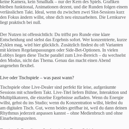
keine Kamera, kein Smalltalk – nur der Kern des Spiels. Grafiken
bleiben funktional, Animationen dezent, und die Runden folgen einem
verlässlichen Takt. Ideal, wenn du zwischen zwei Slot-Sessions kurz
den Fokus ändern willst, ohne dich neu einzuarbeiten. Die Lernkurve
liegt praktisch bei null.
Der Nutzen ist offensichtlich: Du triffst pro Runde eine klare
Entscheidung und siehst das Ergebnis sofort. Wer konzentrierte, kurze
Zyklen mag, wird hier glücklich. Zusätzlich findest du oft Varianten
mit kleinen Regelanpassungen oder Side-Bet-Optionen. In vielen
Lobbys liegen diese Tische parallel zum Live-Bereich – du wechselst
den Modus, nicht das Thema. Genau das macht einen Abend
angenehm flexibel.
Live oder Tischspiele – was passt wann?
Tischspiele ohne Live-Dealer sind perfekt für leise, aufgeräumte
Sessions mit schnellem Takt. Live-Titel liefern Bühne, Interaktion und
Multiplikatoren, die einzelne Ergebnisse aufladen. Wenn du Energie
willst, gehst du ins Studio; wenn du Konzentration willst, bleibst du
am digitalen Tisch. Gut, wenn beides greifbar ist, weil du dann deinen
Rhythmus jederzeit anpassen kannst – ohne Medienbruch und ohne
Einarbeitungszeiten.