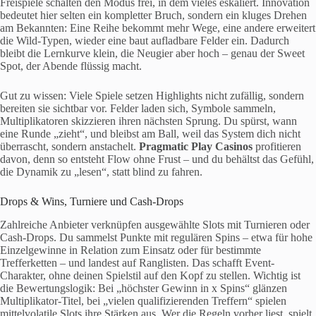
Freispiele schalten den Modus frei, in dem vieles eskaliert. Innovation
bedeutet hier selten ein kompletter Bruch, sondern ein kluges Drehen
am Bekannten: Eine Reihe bekommt mehr Wege, eine andere erweitert
die Wild-Typen, wieder eine baut aufladbare Felder ein. Dadurch
bleibt die Lernkurve klein, die Neugier aber hoch – genau der Sweet
Spot, der Abende flüssig macht.
Gut zu wissen: Viele Spiele setzen Highlights nicht zufällig, sondern
bereiten sie sichtbar vor. Felder laden sich, Symbole sammeln,
Multiplikatoren skizzieren ihren nächsten Sprung. Du spürst, wann
eine Runde „zieht“, und bleibst am Ball, weil das System dich nicht
überrascht, sondern anstachelt.
Pragmatic Play Casinos
profitieren
davon, denn so entsteht Flow ohne Frust – und du behältst das Gefühl,
die Dynamik zu „lesen“, statt blind zu fahren.
Drops & Wins, Turniere und Cash-Drops
Zahlreiche Anbieter verknüpfen ausgewählte Slots mit Turnieren oder
Cash-Drops. Du sammelst Punkte mit regulären Spins – etwa für hohe
Einzelgewinne in Relation zum Einsatz oder für bestimmte
Trefferketten – und landest auf Ranglisten. Das schafft Event-
Charakter, ohne deinen Spielstil auf den Kopf zu stellen. Wichtig ist
die Bewertungslogik: Bei „höchster Gewinn in x Spins“ glänzen
Multiplikator-Titel, bei „vielen qualifizierenden Treffern“ spielen
mittelvolatile Slots ihre Stärken aus. Wer die Regeln vorher liest, spielt