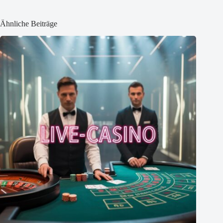
Ähnliche Beiträge