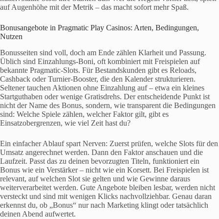
auf Augenhöhe mit der Metrik – das macht sofort mehr Spaß.
Bonusangebote in Pragmatic Play Casinos: Arten, Bedingungen,
Nutzen
Bonusseiten sind voll, doch am Ende zählen Klarheit und Passung.
Üblich sind Einzahlungs-Boni, oft kombiniert mit Freispielen auf
bekannte Pragmatic-Slots. Für Bestandskunden gibt es Reloads,
Cashback oder Turnier-Booster, die den Kalender strukturieren.
Seltener tauchen Aktionen ohne Einzahlung auf – etwa ein kleines
Startguthaben oder wenige Gratisdrehs. Der entscheidende Punkt ist
nicht der Name des Bonus, sondern, wie transparent die Bedingungen
sind: Welche Spiele zählen, welcher Faktor gilt, gibt es
Einsatzobergrenzen, wie viel Zeit hast du?
Ein einfacher Ablauf spart Nerven: Zuerst prüfen, welche Slots für den
Umsatz angerechnet werden. Dann den Faktor anschauen und die
Laufzeit. Passt das zu deinen bevorzugten Titeln, funktioniert ein
Bonus wie ein Verstärker – nicht wie ein Korsett. Bei Freispielen ist
relevant, auf welchen Slot sie gelten und wie Gewinne daraus
weiterverarbeitet werden. Gute Angebote bleiben lesbar, werden nicht
versteckt und sind mit wenigen Klicks nachvollziehbar. Genau daran
erkennst du, ob „Bonus“ nur nach Marketing klingt oder tatsächlich
deinen Abend aufwertet.