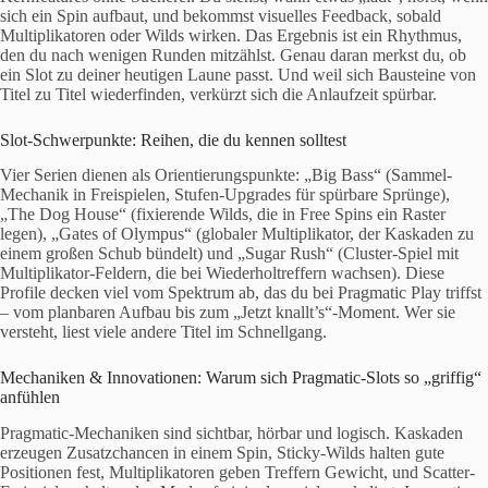
sich ein Spin aufbaut, und bekommst visuelles Feedback, sobald
Multiplikatoren oder Wilds wirken. Das Ergebnis ist ein Rhythmus,
den du nach wenigen Runden mitzählst. Genau daran merkst du, ob
ein Slot zu deiner heutigen Laune passt. Und weil sich Bausteine von
Titel zu Titel wiederfinden, verkürzt sich die Anlaufzeit spürbar.
Slot-Schwerpunkte: Reihen, die du kennen solltest
Vier Serien dienen als Orientierungspunkte: „Big Bass“ (Sammel-
Mechanik in Freispielen, Stufen-Upgrades für spürbare Sprünge),
„The Dog House“ (fixierende Wilds, die in Free Spins ein Raster
legen), „Gates of Olympus“ (globaler Multiplikator, der Kaskaden zu
einem großen Schub bündelt) und „Sugar Rush“ (Cluster-Spiel mit
Multiplikator-Feldern, die bei Wiederholtreffern wachsen). Diese
Profile decken viel vom Spektrum ab, das du bei Pragmatic Play triffst
– vom planbaren Aufbau bis zum „Jetzt knallt’s“-Moment. Wer sie
versteht, liest viele andere Titel im Schnellgang.
Mechaniken & Innovationen: Warum sich Pragmatic-Slots so „griffig“
anfühlen
Pragmatic-Mechaniken sind sichtbar, hörbar und logisch. Kaskaden
erzeugen Zusatzchancen in einem Spin, Sticky-Wilds halten gute
Positionen fest, Multiplikatoren geben Treffern Gewicht, und Scatter-