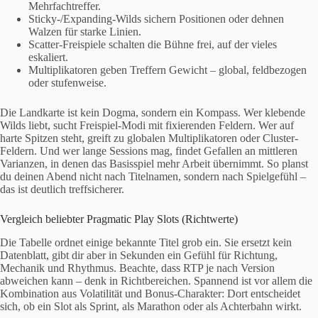
Mehrfachtreffer.
Sticky-/Expanding-Wilds sichern Positionen oder dehnen
Walzen für starke Linien.
Scatter-Freispiele schalten die Bühne frei, auf der vieles
eskaliert.
Multiplikatoren geben Treffern Gewicht – global, feldbezogen
oder stufenweise.
Die Landkarte ist kein Dogma, sondern ein Kompass. Wer klebende
Wilds liebt, sucht Freispiel-Modi mit fixierenden Feldern. Wer auf
harte Spitzen steht, greift zu globalen Multiplikatoren oder Cluster-
Feldern. Und wer lange Sessions mag, findet Gefallen an mittleren
Varianzen, in denen das Basisspiel mehr Arbeit übernimmt. So planst
du deinen Abend nicht nach Titelnamen, sondern nach Spielgefühl –
das ist deutlich treffsicherer.
Vergleich beliebter Pragmatic Play Slots (Richtwerte)
Die Tabelle ordnet einige bekannte Titel grob ein. Sie ersetzt kein
Datenblatt, gibt dir aber in Sekunden ein Gefühl für Richtung,
Mechanik und Rhythmus. Beachte, dass RTP je nach Version
abweichen kann – denk in Richtbereichen. Spannend ist vor allem die
Kombination aus Volatilität und Bonus-Charakter: Dort entscheidet
sich, ob ein Slot als Sprint, als Marathon oder als Achterbahn wirkt.