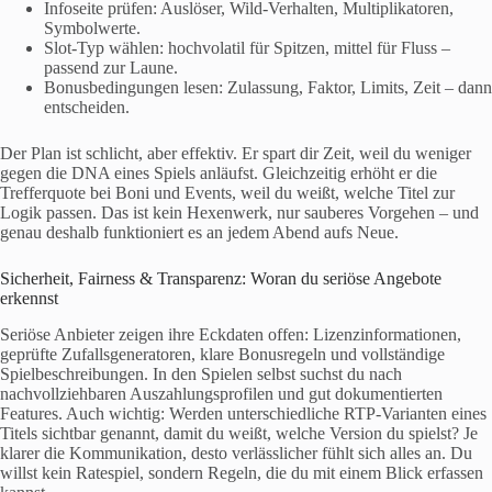
Infoseite prüfen: Auslöser, Wild-Verhalten, Multiplikatoren,
Symbolwerte.
Slot-Typ wählen: hochvolatil für Spitzen, mittel für Fluss –
passend zur Laune.
Bonusbedingungen lesen: Zulassung, Faktor, Limits, Zeit – dann
entscheiden.
Der Plan ist schlicht, aber effektiv. Er spart dir Zeit, weil du weniger
gegen die DNA eines Spiels anläufst. Gleichzeitig erhöht er die
Trefferquote bei Boni und Events, weil du weißt, welche Titel zur
Logik passen. Das ist kein Hexenwerk, nur sauberes Vorgehen – und
genau deshalb funktioniert es an jedem Abend aufs Neue.
Sicherheit, Fairness & Transparenz: Woran du seriöse Angebote
erkennst
Seriöse Anbieter zeigen ihre Eckdaten offen: Lizenzinformationen,
geprüfte Zufallsgeneratoren, klare Bonusregeln und vollständige
Spielbeschreibungen. In den Spielen selbst suchst du nach
nachvollziehbaren Auszahlungsprofilen und gut dokumentierten
Features. Auch wichtig: Werden unterschiedliche RTP-Varianten eines
Titels sichtbar genannt, damit du weißt, welche Version du spielst? Je
klarer die Kommunikation, desto verlässlicher fühlt sich alles an. Du
willst kein Ratespiel, sondern Regeln, die du mit einem Blick erfassen