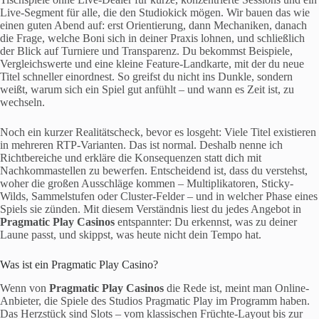
Live-Segment für alle, die den Studiokick mögen. Wir bauen das wie
einen guten Abend auf: erst Orientierung, dann Mechaniken, danach
die Frage, welche Boni sich in deiner Praxis lohnen, und schließlich
der Blick auf Turniere und Transparenz. Du bekommst Beispiele,
Vergleichswerte und eine kleine Feature-Landkarte, mit der du neue
Titel schneller einordnest. So greifst du nicht ins Dunkle, sondern
weißt, warum sich ein Spiel gut anfühlt – und wann es Zeit ist, zu
wechseln.
Noch ein kurzer Realitätscheck, bevor es losgeht: Viele Titel existieren
in mehreren RTP-Varianten. Das ist normal. Deshalb nenne ich
Richtbereiche und erkläre die Konsequenzen statt dich mit
Nachkommastellen zu bewerfen. Entscheidend ist, dass du verstehst,
woher die großen Ausschläge kommen – Multiplikatoren, Sticky-
Wilds, Sammelstufen oder Cluster-Felder – und in welcher Phase eines
Spiels sie zünden. Mit diesem Verständnis liest du jedes Angebot in
Pragmatic Play Casinos
entspannter: Du erkennst, was zu deiner
Laune passt, und skippst, was heute nicht dein Tempo hat.
Was ist ein Pragmatic Play Casino?
Wenn von
Pragmatic Play Casinos
die Rede ist, meint man Online-
Anbieter, die Spiele des Studios Pragmatic Play im Programm haben.
Das Herzstück sind Slots – vom klassischen Früchte-Layout bis zur