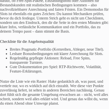
darauf, ob Free-Spin-Pakete, Einzahlungsboni oder Aktionen für
Bestandskunden mit realistischen Bedingungen kommen – also
nachvollziehbarer Anrechnung und fairen Fristen. Ein Demomodus für
Slots ist ebenfalls ein gutes Zeichen: Du kannst Mechaniken prüfen,
bevor du dich festlegst. Unterm Strich geht es nicht um Checklisten,
sondern um den Eindruck, den dir die Seite in den ersten Minuten gibt:
klare Infos, verlässliche Kommunikation und ein Portfolio, das zu
deinem Tempo passt – dann stimmt die Basis.
Checkliste für die Angebotsqualität
Breites Pragmatic-Portfolio (Kernreihen, Ableger, neue Titel).
Lesbare Bonusbedingungen mit klarer Anrechnung für Slots.
Regelmäßig gepflegte Aktionen: Reload, Free Spins,
transparente Turniere.
Gute Dokumentation pro Spiel: RTP-Richtwerte, Volatilität,
Feature-Erklärungen.
Nutze die Liste wie ein Raster: Hake gedanklich ab, was passt, und
vertiefe nur, wo es wirklich auf dich einzahlt. Wer diese vier Punkte
zuverlässig liefert, ist selten in anderen Bereichen nachlässig. Genau
dort fühlt sich die gesamte Umgebung erwachsen an – nicht, weil alles
schreit, sondern weil alles erklärt wird. Und genau das willst du, wenn
du einen Abend ohne Umwege planst.