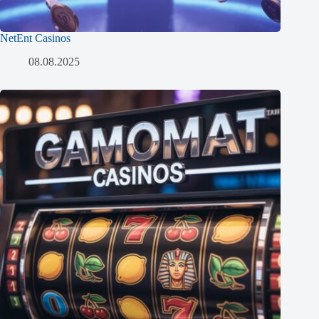
NetEnt Casinos
08.08.2025