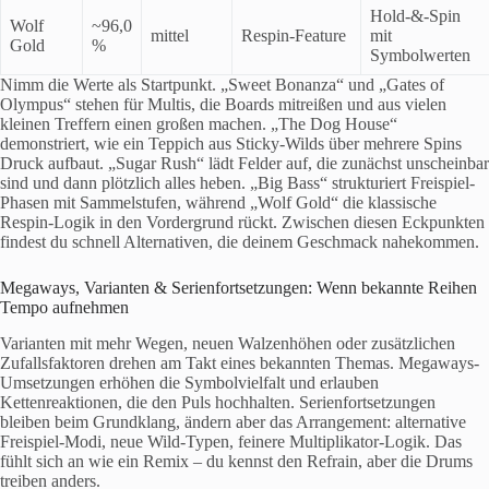
Hold-&-Spin
Wolf
~96,0
mittel
Respin-Feature
mit
Gold
%
Symbolwerten
Nimm die Werte als Startpunkt. „Sweet Bonanza“ und „Gates of
Olympus“ stehen für Multis, die Boards mitreißen und aus vielen
kleinen Treffern einen großen machen. „The Dog House“
demonstriert, wie ein Teppich aus Sticky-Wilds über mehrere Spins
Druck aufbaut. „Sugar Rush“ lädt Felder auf, die zunächst unscheinbar
sind und dann plötzlich alles heben. „Big Bass“ strukturiert Freispiel-
Phasen mit Sammelstufen, während „Wolf Gold“ die klassische
Respin-Logik in den Vordergrund rückt. Zwischen diesen Eckpunkten
findest du schnell Alternativen, die deinem Geschmack nahekommen.
Megaways, Varianten & Serienfortsetzungen: Wenn bekannte Reihen
Tempo aufnehmen
Varianten mit mehr Wegen, neuen Walzenhöhen oder zusätzlichen
Zufallsfaktoren drehen am Takt eines bekannten Themas. Megaways-
Umsetzungen erhöhen die Symbolvielfalt und erlauben
Kettenreaktionen, die den Puls hochhalten. Serienfortsetzungen
bleiben beim Grundklang, ändern aber das Arrangement: alternative
Freispiel-Modi, neue Wild-Typen, feinere Multiplikator-Logik. Das
fühlt sich an wie ein Remix – du kennst den Refrain, aber die Drums
treiben anders.