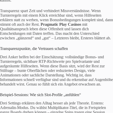
kannst.
Transparenz spart Zeit und verhindert Missverständnisse. Wenn
Turnierregeln mit einem Klick erreichbar sind, wenn Hilfeseiten
erklären statt zu werben, wenn Bonusbedingungen komplett sind, dann
stimmt oft auch der Rest.
Pragmatic Play Casinos
mit
Qualitätsanspruch leben diese Offenheit und lassen dich
Entscheidungen mit Daten treffen. Das macht den Unterschied
zwischen „glänzend“ und „gut“ – Letzteres bleibt, Ersteres blättert ab.
Transparenzpunkte, die Vertrauen schaffen
Drei Anker helfen bei der Einschätzung: vollständige Bonus- und
Turnierregeln, sichtbare RTP-Richtwerte pro Spielvariante und
aufgeräumte Hilfeseiten. Wenn diese Basis sitzt, wird der Rest zur
Stilfrage – bunte Oberflächen oder reduziertes Design, viele
Animationen oder sachliche Darstellung. Wichtig ist, dass
Informationen schnell verfügbar sind und du erkennbar auf Augenhöhe
behandelt wirst. Genau so fühlt sich ein Angebot erwachsen an.
Beispiel-Sessions: Wie sich Slot-Profile „anfühlen“
Drei Settings erklären den Alltag besser als jede Theorie. Erstens:
Adrenalin-Modus. Du wählst Multiplikator-Titel, die in Freispielen
ganze Boards drehen können – einzelne Spins tragen eine Session,