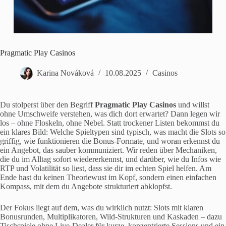
Pragmatic Play Casinos
Karina Nováková
10.08.2025
Casinos
Du stolperst über den Begriff
Pragmatic Play Casinos
und willst
ohne Umschweife verstehen, was dich dort erwartet? Dann legen wir
los – ohne Floskeln, ohne Nebel. Statt trockener Listen bekommst du
ein klares Bild: Welche Spieltypen sind typisch, was macht die Slots so
griffig, wie funktionieren die Bonus-Formate, und woran erkennst du
ein Angebot, das sauber kommuniziert. Wir reden über Mechaniken,
die du im Alltag sofort wiedererkennst, und darüber, wie du Infos wie
RTP und Volatilität so liest, dass sie dir im echten Spiel helfen. Am
Ende hast du keinen Theoriewust im Kopf, sondern einen einfachen
Kompass, mit dem du Angebote strukturiert abklopfst.
Der Fokus liegt auf dem, was du wirklich nutzt: Slots mit klaren
Bonusrunden, Multiplikatoren, Wild-Strukturen und Kaskaden – dazu
Tischspiele ohne Live-Dealer für kurze, konzentrierte Sessions und ein