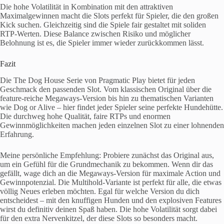
Die hohe Volatilität in Kombination mit den attraktiven
Maximalgewinnen macht die Slots perfekt für Spieler, die den großen
Kick suchen. Gleichzeitig sind die Spiele fair gestaltet mit soliden
RTP-Werten. Diese Balance zwischen Risiko und möglicher
Belohnung ist es, die Spieler immer wieder zurückkommen lässt.
Fazit
Die The Dog House Serie von Pragmatic Play bietet für jeden
Geschmack den passenden Slot. Vom klassischen Original über die
feature-reiche Megaways-Version bis hin zu thematischen Varianten
wie Dog or Alive – hier findet jeder Spieler seine perfekte Hundehütte.
Die durchweg hohe Qualität, faire RTPs und enormen
Gewinnmöglichkeiten machen jeden einzelnen Slot zu einer lohnenden
Erfahrung.
Meine persönliche Empfehlung: Probiere zunächst das Original aus,
um ein Gefühl für die Grundmechanik zu bekommen. Wenn dir das
gefällt, wage dich an die Megaways-Version für maximale Action und
Gewinnpotenzial. Die Multihold-Variante ist perfekt für alle, die etwas
völlig Neues erleben möchten. Egal für welche Version du dich
entscheidest – mit den knuffigen Hunden und den explosiven Features
wirst du definitiv deinen Spaß haben. Die hohe Volatilität sorgt dabei
für den extra Nervenkitzel, der diese Slots so besonders macht.