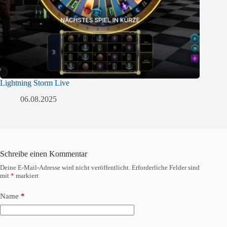
Lightning Storm Live
06.08.2025
Schreibe einen Kommentar
Deine E-Mail-Adresse wird nicht veröffentlicht.
Erforderliche Felder sind
mit
*
markiert
Name
*