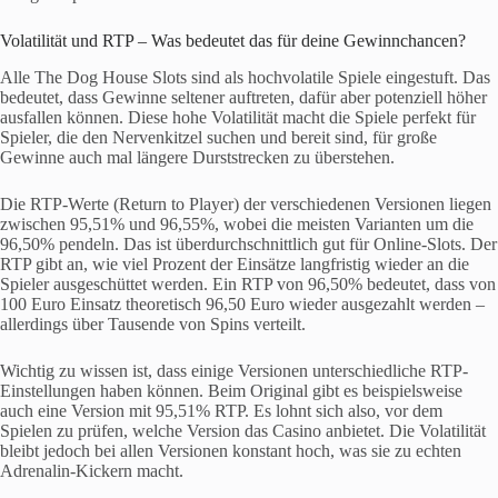
Volatilität und RTP – Was bedeutet das für deine Gewinnchancen?
Alle The Dog House Slots sind als hochvolatile Spiele eingestuft. Das
bedeutet, dass Gewinne seltener auftreten, dafür aber potenziell höher
ausfallen können. Diese hohe Volatilität macht die Spiele perfekt für
Spieler, die den Nervenkitzel suchen und bereit sind, für große
Gewinne auch mal längere Durststrecken zu überstehen.
Die RTP-Werte (Return to Player) der verschiedenen Versionen liegen
zwischen 95,51% und 96,55%, wobei die meisten Varianten um die
96,50% pendeln. Das ist überdurchschnittlich gut für Online-Slots. Der
RTP gibt an, wie viel Prozent der Einsätze langfristig wieder an die
Spieler ausgeschüttet werden. Ein RTP von 96,50% bedeutet, dass von
100 Euro Einsatz theoretisch 96,50 Euro wieder ausgezahlt werden –
allerdings über Tausende von Spins verteilt.
Wichtig zu wissen ist, dass einige Versionen unterschiedliche RTP-
Einstellungen haben können. Beim Original gibt es beispielsweise
auch eine Version mit 95,51% RTP. Es lohnt sich also, vor dem
Spielen zu prüfen, welche Version das Casino anbietet. Die Volatilität
bleibt jedoch bei allen Versionen konstant hoch, was sie zu echten
Adrenalin-Kickern macht.