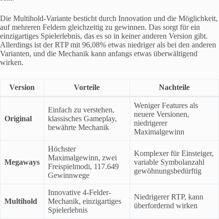
Die Multihold-Variante besticht durch Innovation und die Möglichkeit,
auf mehreren Feldern gleichzeitig zu gewinnen. Das sorgt für ein
einzigartiges Spielerlebnis, das es so in keiner anderen Version gibt.
Allerdings ist der RTP mit 96,08% etwas niedriger als bei den anderen
Varianten, und die Mechanik kann anfangs etwas überwältigend
wirken.
Version
Vorteile
Nachteile
Weniger Features als
Einfach zu verstehen,
neuere Versionen,
Original
klassisches Gameplay,
niedrigerer
bewährte Mechanik
Maximalgewinn
Höchster
Komplexer für Einsteiger,
Maximalgewinn, zwei
Megaways
variable Symbolanzahl
Freispielmodi, 117.649
gewöhnungsbedürftig
Gewinnwege
Innovative 4-Felder-
Niedrigerer RTP, kann
Multihold
Mechanik, einzigartiges
überfordernd wirken
Spielerlebnis