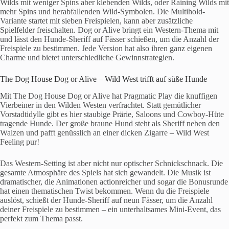
Wilds mit weniger Spins aber klebenden Wilds, oder Raining Wilds mit
mehr Spins und herabfallenden Wild-Symbolen. Die Multihold-
Variante startet mit sieben Freispielen, kann aber zusätzliche
Spielfelder freischalten. Dog or Alive bringt ein Western-Thema mit
und lässt den Hunde-Sheriff auf Fässer schießen, um die Anzahl der
Freispiele zu bestimmen. Jede Version hat also ihren ganz eigenen
Charme und bietet unterschiedliche Gewinnstrategien.
The Dog House Dog or Alive – Wild West trifft auf süße Hunde
Mit The Dog House Dog or Alive hat Pragmatic Play die knuffigen
Vierbeiner in den Wilden Westen verfrachtet. Statt gemütlicher
Vorstadtidylle gibt es hier staubige Prärie, Saloons und Cowboy-Hüte
tragende Hunde. Der große braune Hund steht als Sheriff neben den
Walzen und pafft genüsslich an einer dicken Zigarre – Wild West
Feeling pur!
Das Western-Setting ist aber nicht nur optischer Schnickschnack. Die
gesamte Atmosphäre des Spiels hat sich gewandelt. Die Musik ist
dramatischer, die Animationen actionreicher und sogar die Bonusrunde
hat einen thematischen Twist bekommen. Wenn du die Freispiele
auslöst, schießt der Hunde-Sheriff auf neun Fässer, um die Anzahl
deiner Freispiele zu bestimmen – ein unterhaltsames Mini-Event, das
perfekt zum Thema passt.