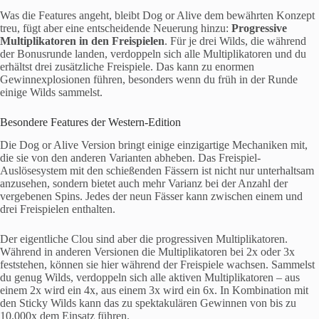
Was die Features angeht, bleibt Dog or Alive dem bewährten Konzept
treu, fügt aber eine entscheidende Neuerung hinzu:
Progressive
Multiplikatoren in den Freispielen
. Für je drei Wilds, die während
der Bonusrunde landen, verdoppeln sich alle Multiplikatoren und du
erhältst drei zusätzliche Freispiele. Das kann zu enormen
Gewinnexplosionen führen, besonders wenn du früh in der Runde
einige Wilds sammelst.
Besondere Features der Western-Edition
Die Dog or Alive Version bringt einige einzigartige Mechaniken mit,
die sie von den anderen Varianten abheben. Das Freispiel-
Auslösesystem mit den schießenden Fässern ist nicht nur unterhaltsam
anzusehen, sondern bietet auch mehr Varianz bei der Anzahl der
vergebenen Spins. Jedes der neun Fässer kann zwischen einem und
drei Freispielen enthalten.
Der eigentliche Clou sind aber die progressiven Multiplikatoren.
Während in anderen Versionen die Multiplikatoren bei 2x oder 3x
feststehen, können sie hier während der Freispiele wachsen. Sammelst
du genug Wilds, verdoppeln sich alle aktiven Multiplikatoren – aus
einem 2x wird ein 4x, aus einem 3x wird ein 6x. In Kombination mit
den Sticky Wilds kann das zu spektakulären Gewinnen von bis zu
10.000x dem Einsatz führen.