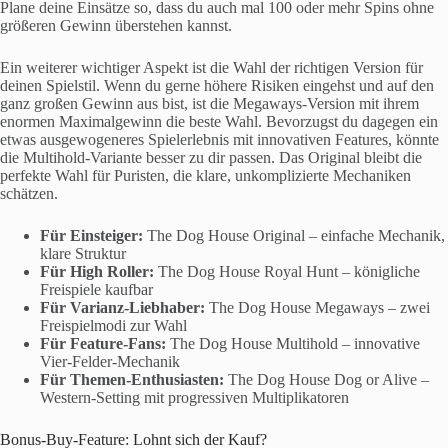
Plane deine Einsätze so, dass du auch mal 100 oder mehr Spins ohne
größeren Gewinn überstehen kannst.
Ein weiterer wichtiger Aspekt ist die Wahl der richtigen Version für
deinen Spielstil. Wenn du gerne höhere Risiken eingehst und auf den
ganz großen Gewinn aus bist, ist die Megaways-Version mit ihrem
enormen Maximalgewinn die beste Wahl. Bevorzugst du dagegen ein
etwas ausgewogeneres Spielerlebnis mit innovativen Features, könnte
die Multihold-Variante besser zu dir passen. Das Original bleibt die
perfekte Wahl für Puristen, die klare, unkomplizierte Mechaniken
schätzen.
Für Einsteiger:
The Dog House Original – einfache Mechanik,
klare Struktur
Für High Roller:
The Dog House Royal Hunt – königliche
Freispiele kaufbar
Für Varianz-Liebhaber:
The Dog House Megaways – zwei
Freispielmodi zur Wahl
Für Feature-Fans:
The Dog House Multihold – innovative
Vier-Felder-Mechanik
Für Themen-Enthusiasten:
The Dog House Dog or Alive –
Western-Setting mit progressiven Multiplikatoren
Bonus-Buy-Feature: Lohnt sich der Kauf?