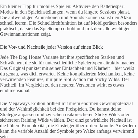
Ein kleiner Tipp für mobiles Spielen: Aktiviere den Batteriespar-
Modus in den Spieleinstellungen, wenn du längere Sessions planst.
Die aufwendigen Animationen und Sounds können sonst den Akku
schnell leeren. Die Schnelldrehfunktion ist auf Mobilgeräten besonders
praktisch, da sie das Spieltempo erhöht und trotzdem alle wichtigen
Gewinnanimationen zeigt.
Die Vor- und Nachteile jeder Version auf einen Blick
Jede The Dog House Variante hat ihre spezifischen Stärken und
Schwächen, die sie für unterschiedliche Spielertypen attraktiv machen.
Das Original punktet mit seiner Einfachheit und Klarheit – hier weißt
du genau, was dich erwartet. Keine komplizierten Mechaniken, keine
verwirrenden Features, nur pure Slot-Action mit Sticky Wilds. Der
Nachteil: Im Vergleich zu den neueren Versionen wirkt es etwas
eindimensional.
Die Megaways-Edition brilliert mit ihrem enormen Gewinnpotenzial
und der Wahlmöglichkeit bei den Freispielen. Du kannst deine
Strategie anpassen und zwischen risikoreicheren Sticky Wilds oder
sichereren Raining Wilds wählen. Der einzige wirkliche Nachteil ist
die höhere Komplexität, die Einsteiger überfordern könnte. Außerdem
kann die variable Anzahl der Symbole pro Walze anfangs verwirrend
sein.