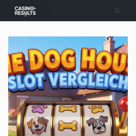
Zum
Inhalt
springen