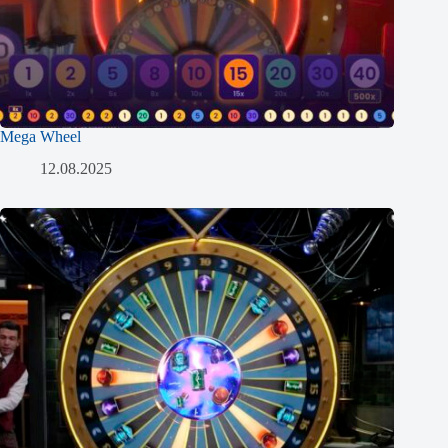
Mega Wheel
12.08.2025