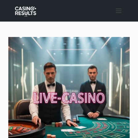
Zum
Inhalt
springen