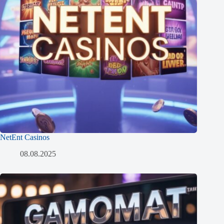
NetEnt Casinos
08.08.2025