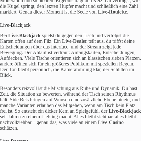
Moderation und sichtbarem Ergebnis trägt den Reiz: Du verfolgst, wie
die Kugel springt, den letzten Hüpfer macht und schließlich eine Zahl
markiert. Genau dieser Moment ist die Seele von
Live-Roulette
.
Live-Blackjack
Bei
Live-Blackjack
spielst du gegen den Tisch und verfolgst die
Karten offen auf dem Filz. Ein
Live-Dealer
teilt aus, du triffst deine
Entscheidungen über das Interface, und der Stream zeigt jede
Bewegung. Der Ablauf ist vertraut: Anfangskarten, Entscheidungen,
Aufdecken. Viele Tische orientieren sich an klassischen sieben Plätzen,
andere öffnen sich für ein größeres Publikum mit speziellen Regeln.
Der Ton bleibt persönlich, die Kameraführung klar, der Schlitten im
Blick.
Besonders reizvoll ist die Mischung aus Ruhe und Dynamik. Du hast
Zeit, die Situation zu bewerten, während der Tisch seinen Rhythmus
hält. Side Bets bringen auf Wunsch eine zusätzliche Ebene hinein, und
manche Varianten erlauben das Mitgehen, wenn am Tisch kein Platz
frei ist. So entsteht ein dicker Kern an Spielgefühl, der
Live-Blackjack
seit Jahren zu einem Liebling macht. Alles bleibt sichtbar, alles bleibt
nachvollziehbar – genau das, was viele an einem
Live-Casino
schätzen.