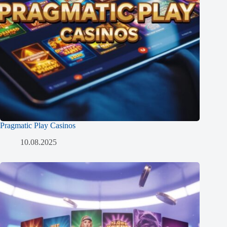
Pragmatic Play Casinos
10.08.2025