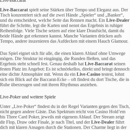
Live-Baccarat
Live-Baccarat
spielt seine Stärken über Tempo und Eleganz aus. Der
Tisch konzentriert sich auf die zwei Hände „Spieler“ und „Banker“,
und du entscheidest, welche Seite das Rennen macht. Ein
Live-Dealer
führt die Schritte, legt die Karten und nennt das Ergebnis in ruhiger
Reihenfolge. Viele Tische setzen auf eine klare Draufsicht, damit du
beide Hände gut erkennen kannst. Manche Varianten drücken aufs
Tempo, andere inszenieren das Aufdecken mit einem Hauch Glamour.
Das Spiel eignet sich für alle, die einen klaren Ablauf ohne Umwege
mögen. Die Struktur ist eingängig, die Runden fließen, und das
Ergebnis steht schnell fest. Genau deshalb hat
Live-Baccarat
seinen
festen Platz im Angebot: Es ist schnörkellos, direkt und bringt dennoch
eine dichte Atmosphäre mit. Wenn du ein
Live-Casino
testest, lohnt
sich ein Blick auf die Baccarat-Ecke – oft findest du dort Tische, die in
Ruhe überzeugen und mit ihrem Rhythmus anziehen.
Live-Poker und weitere Spiele
Unter „Live-Poker“ findest du in der Regel Varianten gegen den Tisch,
nicht gegen andere Gäste. Das Spektrum reicht von Casino Hold’em
bis Three Card Poker, jeweils mit eigenem Ablauf. Der Stream zeigt
dir Flop, Draw oder Finale, je nach Titel, und der
Live-Dealer
führt
dich mit klaren Ansagen durch die Stationen. Der Charme liegt in der