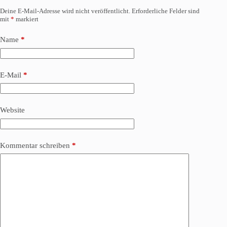
Deine E-Mail-Adresse wird nicht veröffentlicht.
Erforderliche Felder sind
mit
*
markiert
Name
*
E-Mail
*
Website
Kommentar schreiben
*