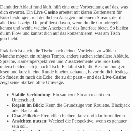
Damit der Ablauf rund läuft, hilft eine gute Vorbereitung auf das, was
dich erwartet. Ein
Live-Casino
arbeitet mit klaren Zeitfenstern für
Entscheidungen, mit deutlichen Ansagen und einem Stream, der dir
alle Details zeigt. Du profitierst davon, wenn du die Grundregeln
kennst und weißt, welche Anzeigen dir das Interface bietet. So bleibst
du im Flow und kannst dich auf das konzentrieren, was am Tisch
geschieht.
Praktisch ist auch, die Tische nach deinen Vorlieben zu wählen.
Manche mögen ein ruhiges Tempo, andere suchen schnellere Abläufe.
Sprache, Kameraperspektiven und Zusatzelemente wie Side Bets
unterscheiden sich je nach Tisch. Es lohnt sich, die Beschreibung zu
lesen und kurz in eine Runde hineinzuschauen, bevor du dich festlegst.
So findest du rasch die Ecke, die zu dir passt – und das
Live-Casino
zeigt seine Stärken ohne Umwege.
Stabile Verbindung
: Ein sauberer Stream macht den
Unterschied.
Regeln im Blick
: Kenn die Grundzüge von Roulette, Blackjack
oder Baccarat.
Chat-Etikette
: Freundlich bleiben, kurz und klar formulieren.
Ansichten nutzen
: Wechsel die Perspektive, wenn es genauer
sein soll.