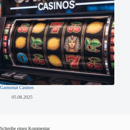
Gamomat Casinos
05.08.2025
Schreibe einen Kommentar