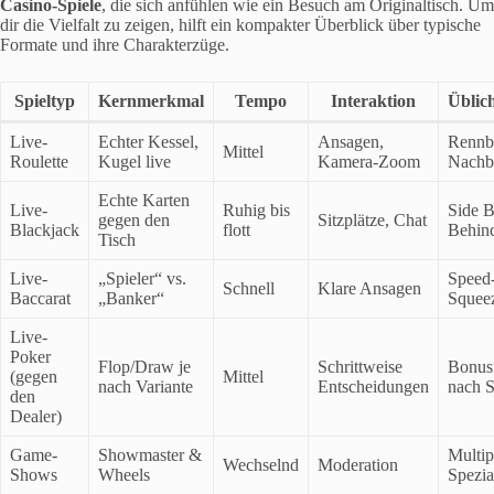
Casino-Spiele
, die sich anfühlen wie ein Besuch am Originaltisch. Um
dir die Vielfalt zu zeigen, hilft ein kompakter Überblick über typische
Formate und ihre Charakterzüge.
Spieltyp
Kernmerkmal
Tempo
Interaktion
Üblic
Live-
Echter Kessel,
Ansagen,
Rennb
Mittel
Roulette
Kugel live
Kamera-Zoom
Nachb
Echte Karten
Live-
Ruhig bis
Side B
gegen den
Sitzplätze, Chat
Blackjack
flott
Behin
Tisch
Live-
„Spieler“ vs.
Speed-
Schnell
Klare Ansagen
Baccarat
„Banker“
Squee
Live-
Poker
Flop/Draw je
Schrittweise
Bonusf
(gegen
Mittel
nach Variante
Entscheidungen
nach S
den
Dealer)
Game-
Showmaster &
Multip
Wechselnd
Moderation
Shows
Wheels
Spezia