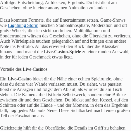
Abfolge: Entscheidung, Aufdecken, Ergebnis. Du bist dicht am
Geschehen, ohne in einer anonymen Animation zu landen.
Dazu kommen Formate, die auf Entertainment setzen. Game-Shows
wie
Lightning Storm
mischen Studioatmosphäre, Moderation und oft
große Wheels, die sich sichtbar drehen. Multiplikatoren und
Sonderrunden würzen das Geschehen, ohne die Übersicht zu verlieren.
Auch Würfelspiele tauchen gelegentlich auf und bringen eine andere
Note ins Portfolio. All das erweitert den Blick über die Klassiker
hinaus – und macht die
Live-Casino-Spiele
zu einer runden Auswahl,
in der für jeden Geschmack etwas liegt.
Vorteile des Live-Casinos
Ein
Live-Casino
bietet dir die Nähe einer echten Spielrunde, ohne
dass du deine vier Wände verlassen musst. Du siehst, was passiert,
hörst die Ansagen und folgst dem Ablauf, als würdest du am Tisch
stehen. Die Kameraarbeit ist kein Selbstzweck, sondern eine Brücke
zwischen dir und dem Geschehen. Du blickst auf den Kessel, auf den
Schlitten oder auf die Hände – und der Moment, in dem das Ergebnis
fällt, trägt jedes Mal aufs Neue. Diese Sichtbarkeit macht einen großen
Teil der Faszination aus.
Gleichzeitig hilft dir die Oberfläche, die Details im Griff zu behalten.