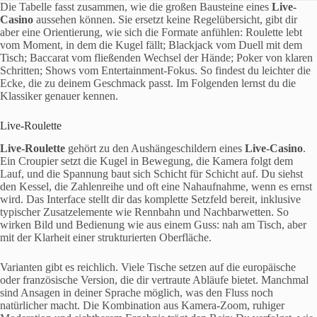
Die Tabelle fasst zusammen, wie die großen Bausteine eines
Live-
Casino
aussehen können. Sie ersetzt keine Regelübersicht, gibt dir
aber eine Orientierung, wie sich die Formate anfühlen: Roulette lebt
vom Moment, in dem die Kugel fällt; Blackjack vom Duell mit dem
Tisch; Baccarat vom fließenden Wechsel der Hände; Poker von klaren
Schritten; Shows vom Entertainment-Fokus. So findest du leichter die
Ecke, die zu deinem Geschmack passt. Im Folgenden lernst du die
Klassiker genauer kennen.
Live-Roulette
Live-Roulette
gehört zu den Aushängeschildern eines
Live-Casino
.
Ein Croupier setzt die Kugel in Bewegung, die Kamera folgt dem
Lauf, und die Spannung baut sich Schicht für Schicht auf. Du siehst
den Kessel, die Zahlenreihe und oft eine Nahaufnahme, wenn es ernst
wird. Das Interface stellt dir das komplette Setzfeld bereit, inklusive
typischer Zusatzelemente wie Rennbahn und Nachbarwetten. So
wirken Bild und Bedienung wie aus einem Guss: nah am Tisch, aber
mit der Klarheit einer strukturierten Oberfläche.
Varianten gibt es reichlich. Viele Tische setzen auf die europäische
oder französische Version, die dir vertraute Abläufe bietet. Manchmal
sind Ansagen in deiner Sprache möglich, was den Fluss noch
natürlicher macht. Die Kombination aus Kamera-Zoom, ruhiger