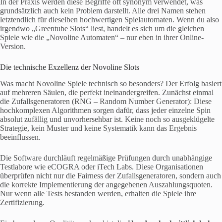
In der Praxis werden diese Begriffe oft synonym verwendet, was
grundsätzlich auch kein Problem darstellt. Alle drei Namen stehen
letztendlich für dieselben hochwertigen Spielautomaten. Wenn du also
irgendwo „Greentube Slots“ liest, handelt es sich um die gleichen
Spiele wie die „Novoline Automaten“ – nur eben in ihrer Online-
Version.
Die technische Exzellenz der Novoline Slots
Was macht Novoline Spiele technisch so besonders? Der Erfolg basiert
auf mehreren Säulen, die perfekt ineinandergreifen. Zunächst einmal
die Zufallsgeneratoren (RNG – Random Number Generator): Diese
hochkomplexen Algorithmen sorgen dafür, dass jeder einzelne Spin
absolut zufällig und unvorhersehbar ist. Keine noch so ausgeklügelte
Strategie, kein Muster und keine Systematik kann das Ergebnis
beeinflussen.
Die Software durchläuft regelmäßige Prüfungen durch unabhängige
Testlabore wie eCOGRA oder iTech Labs. Diese Organisationen
überprüfen nicht nur die Fairness der Zufallsgeneratoren, sondern auch
die korrekte Implementierung der angegebenen Auszahlungsquoten.
Nur wenn alle Tests bestanden werden, erhalten die Spiele ihre
Zertifizierung.