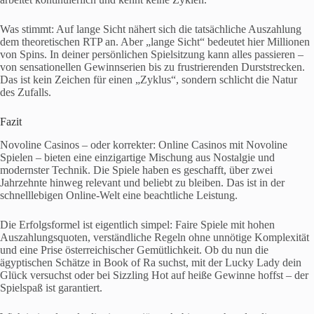
Was stimmt: Auf lange Sicht nähert sich die tatsächliche Auszahlung
dem theoretischen RTP an. Aber „lange Sicht“ bedeutet hier Millionen
von Spins. In deiner persönlichen Spielsitzung kann alles passieren –
von sensationellen Gewinnserien bis zu frustrierenden Durststrecken.
Das ist kein Zeichen für einen „Zyklus“, sondern schlicht die Natur
des Zufalls.
Fazit
Novoline Casinos – oder korrekter: Online Casinos mit Novoline
Spielen – bieten eine einzigartige Mischung aus Nostalgie und
modernster Technik. Die Spiele haben es geschafft, über zwei
Jahrzehnte hinweg relevant und beliebt zu bleiben. Das ist in der
schnelllebigen Online-Welt eine beachtliche Leistung.
Die Erfolgsformel ist eigentlich simpel: Faire Spiele mit hohen
Auszahlungsquoten, verständliche Regeln ohne unnötige Komplexität
und eine Prise österreichischer Gemütlichkeit. Ob du nun die
ägyptischen Schätze in Book of Ra suchst, mit der Lucky Lady dein
Glück versuchst oder bei Sizzling Hot auf heiße Gewinne hoffst – der
Spielspaß ist garantiert.