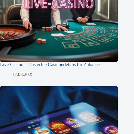
Live-Casino – Das echte Casinoerlebnis für Zuhause
12.08.2025