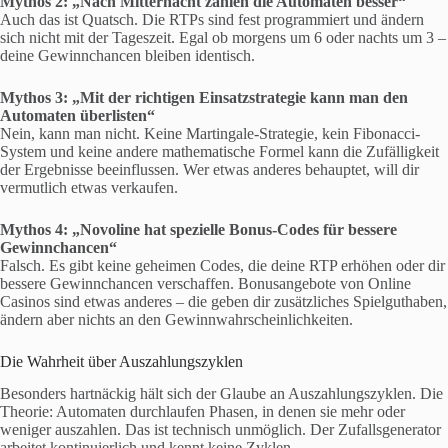
Mythos 2: „Nach Mitternacht zahlen die Automaten besser“
Auch das ist Quatsch. Die RTPs sind fest programmiert und ändern
sich nicht mit der Tageszeit. Egal ob morgens um 6 oder nachts um 3 –
deine Gewinnchancen bleiben identisch.
Mythos 3: „Mit der richtigen Einsatzstrategie kann man den
Automaten überlisten“
Nein, kann man nicht. Keine Martingale-Strategie, kein Fibonacci-
System und keine andere mathematische Formel kann die Zufälligkeit
der Ergebnisse beeinflussen. Wer etwas anderes behauptet, will dir
vermutlich etwas verkaufen.
Mythos 4: „Novoline hat spezielle Bonus-Codes für bessere
Gewinnchancen“
Falsch. Es gibt keine geheimen Codes, die deine RTP erhöhen oder dir
bessere Gewinnchancen verschaffen. Bonusangebote von Online
Casinos sind etwas anderes – die geben dir zusätzliches Spielguthaben,
ändern aber nichts an den Gewinnwahrscheinlichkeiten.
Die Wahrheit über Auszahlungszyklen
Besonders hartnäckig hält sich der Glaube an Auszahlungszyklen. Die
Theorie: Automaten durchlaufen Phasen, in denen sie mehr oder
weniger auszahlen. Das ist technisch unmöglich. Der Zufallsgenerator
arbeitet kontinuierlich und kennt keine Zyklen.