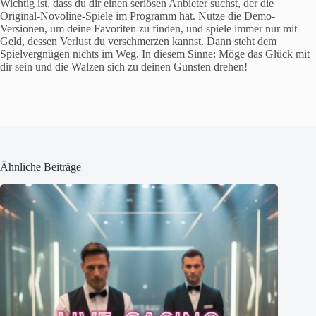
Wichtig ist, dass du dir einen seriösen Anbieter suchst, der die
Original-Novoline-Spiele im Programm hat. Nutze die Demo-
Versionen, um deine Favoriten zu finden, und spiele immer nur mit
Geld, dessen Verlust du verschmerzen kannst. Dann steht dem
Spielvergnügen nichts im Weg. In diesem Sinne: Möge das Glück mit
dir sein und die Walzen sich zu deinen Gunsten drehen!
Ähnliche Beiträge