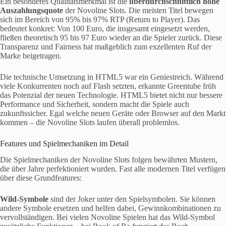
Ein besonderes Qualitätsmerkmal ist die
überdurchschnittlich hohe
Auszahlungsquote
der Novoline Slots. Die meisten Titel bewegen
sich im Bereich von 95% bis 97% RTP (Return to Player). Das
bedeutet konkret: Von 100 Euro, die insgesamt eingesetzt werden,
fließen theoretisch 95 bis 97 Euro wieder an die Spieler zurück. Diese
Transparenz und Fairness hat maßgeblich zum exzellenten Ruf der
Marke beigetragen.
Die technische Umsetzung in HTML5 war ein Geniestreich. Während
viele Konkurrenten noch auf Flash setzten, erkannte Greentube früh
das Potenzial der neuen Technologie. HTML5 bietet nicht nur bessere
Performance und Sicherheit, sondern macht die Spiele auch
zukunftssicher. Egal welche neuen Geräte oder Browser auf den Markt
kommen – die Novoline Slots laufen überall problemlos.
Features und Spielmechaniken im Detail
Die Spielmechaniken der Novoline Slots folgen bewährten Mustern,
die über Jahre perfektioniert wurden. Fast alle modernen Titel verfügen
über diese Grundfeatures:
Wild-Symbole
sind der Joker unter den Spielsymbolen. Sie können
andere Symbole ersetzen und helfen dabei, Gewinnkombinationen zu
vervollständigen. Bei vielen Novoline Spielen hat das Wild-Symbol