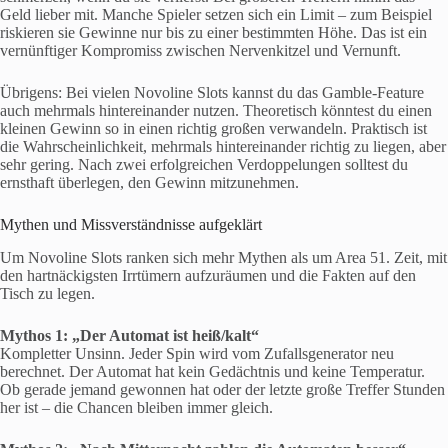
Geld lieber mit. Manche Spieler setzen sich ein Limit – zum Beispiel
riskieren sie Gewinne nur bis zu einer bestimmten Höhe. Das ist ein
vernünftiger Kompromiss zwischen Nervenkitzel und Vernunft.
Übrigens: Bei vielen Novoline Slots kannst du das Gamble-Feature
auch mehrmals hintereinander nutzen. Theoretisch könntest du einen
kleinen Gewinn so in einen richtig großen verwandeln. Praktisch ist
die Wahrscheinlichkeit, mehrmals hintereinander richtig zu liegen, aber
sehr gering. Nach zwei erfolgreichen Verdoppelungen solltest du
ernsthaft überlegen, den Gewinn mitzunehmen.
Mythen und Missverständnisse aufgeklärt
Um Novoline Slots ranken sich mehr Mythen als um Area 51. Zeit, mit
den hartnäckigsten Irrtümern aufzuräumen und die Fakten auf den
Tisch zu legen.
Mythos 1: „Der Automat ist heiß/kalt“
Kompletter Unsinn. Jeder Spin wird vom Zufallsgenerator neu
berechnet. Der Automat hat kein Gedächtnis und keine Temperatur.
Ob gerade jemand gewonnen hat oder der letzte große Treffer Stunden
her ist – die Chancen bleiben immer gleich.