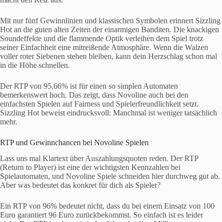
Mit nur fünf Gewinnlinien und klassischen Symbolen erinnert Sizzling
Hot an die guten alten Zeiten der einarmigen Banditen. Die knackigen
Soundeffekte und die flammende Optik verleihen dem Spiel trotz
seiner Einfachheit eine mitreißende Atmosphäre. Wenn die Walzen
voller roter Siebenen stehen bleiben, kann dein Herzschlag schon mal
in die Höhe schnellen.
Der RTP von 95,66% ist für einen so simplen Automaten
bemerkenswert hoch. Das zeigt, dass Novoline auch bei den
einfachsten Spielen auf Fairness und Spielerfreundlichkeit setzt.
Sizzling Hot beweist eindrucksvoll: Manchmal ist weniger tatsächlich
mehr.
RTP und Gewinnchancen bei Novoline Spielen
Lass uns mal Klartext über Auszahlungsquoten reden. Der RTP
(Return to Player) ist eine der wichtigsten Kennzahlen bei
Spielautomaten, und Novoline Spiele schneiden hier durchweg gut ab.
Aber was bedeutet das konkret für dich als Spieler?
Ein RTP von 96% bedeutet nicht, dass du bei einem Einsatz von 100
Euro garantiert 96 Euro zurückbekommst. So einfach ist es leider