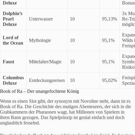
Deluxe
Bonus
Dolphin’s
3x Mul
Pearl
Unterwasser
10
95,13%
Re-Tri
Deluxe
mögli
Expan
Lord of
Mythologie
10
95,1%
Wilds 
the Ocean
Freisp
Expan
Faust
Mittelalter/Magie
10
95,1%
Symbo
Risikol
Columbus
Freispi
Entdeckungsreisen
10
95,02%
Deluxe
Spezia
Book of Ra – Der unangefochtene König
Wenn es einen Slot gibt, der synonym mit Novoline steht, dann ist es
Book of Ra. Die Geschichte des mutigen Abenteurers, der sich in die
Grabkammern der Pharaonen wagt, hat Millionen von Spielern in
ihren Bann gezogen. Das Spielprinzip ist genial einfach und doch
unglaublich fesselnd.