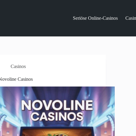
Seriöse Online-Casinos
Casi
Casinos
Novoline Casinos