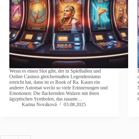
Wenn es einen Slot gibt, der in Spielhallen und
Online Casinos gleichermaßen Legendenstatus
erreicht hat, dann ist es Book of Ra. Kaum ein
anderer Automat weckt so viele Erinnerungen und
Emotionen: Die flackernden Walzen mit ihren
ägyptischen Symbolen, das rasante…
Karina Nováková
03.08.2025